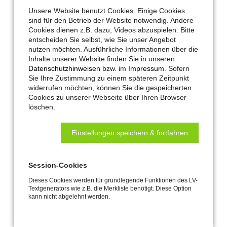
Unsere Website benutzt Cookies. Einige Cookies
sind für den Betrieb der Website notwendig. Andere
Cookies dienen z.B. dazu, Videos abzuspielen. Bitte
Zubehörartikel
entscheiden Sie selbst, wie Sie unser Angebot
nutzen möchten. Ausführliche Informationen über die
Inhalte unserer Website finden Sie in unseren
Ähnliche Produkte
Datenschutzhinweisen
bzw. im
Impressum
. Sofern
Sie Ihre Zustimmung zu einem späteren Zeitpunkt
widerrufen möchten, können Sie die gespeicherten
Cookies zu unserer Webseite über Ihren Browser
löschen.
Einstellungen speichern & fortfahren
Feuertaster FR 900 Si
Feuertaster FR 900 Si-AL
Nr. 183476
(im
Aluminiumgehäuse)
Session-Cookies
Nr. 300948
Dieses Cookies werden für grundlegende Funktionen des LV-
Textgenerators wie z.B. die Merkliste benötigt. Diese Option
kann nicht abgelehnt werden.