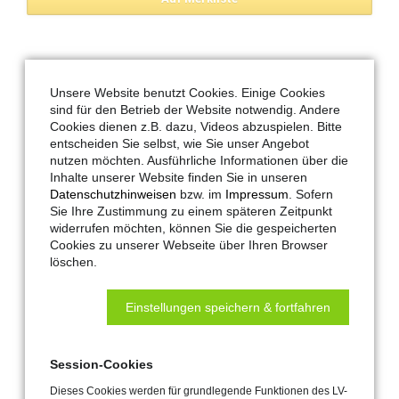
Zubehörartikel
Unsere Website benutzt Cookies. Einige Cookies
sind für den Betrieb der Website notwendig. Andere
Ähnliche Produkte
Cookies dienen z.B. dazu, Videos abzuspielen. Bitte
entscheiden Sie selbst, wie Sie unser Angebot
nutzen möchten. Ausführliche Informationen über die
Inhalte unserer Website finden Sie in unseren
Datenschutzhinweisen
bzw. im
Impressum
. Sofern
Sie Ihre Zustimmung zu einem späteren Zeitpunkt
widerrufen möchten, können Sie die gespeicherten
Cookies zu unserer Webseite über Ihren Browser
Feuertaster FR 900 Si
Feuertaster FR 900 Si-AL
löschen.
Nr. 183476
(im
Aluminiumgehäuse)
Nr. 300948
Einstellungen speichern & fortfahren
Session-Cookies
Dieses Cookies werden für grundlegende Funktionen des LV-