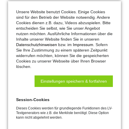
Unsere Website benutzt Cookies. Einige Cookies
sind für den Betrieb der Website notwendig. Andere
Cookies dienen z.B. dazu, Videos abzuspielen. Bitte
entscheiden Sie selbst, wie Sie unser Angebot
Zubehörartikel
nutzen möchten. Ausführliche Informationen über die
Inhalte unserer Website finden Sie in unseren
Datenschutzhinweisen
bzw. im
Impressum
. Sofern
Ähnliche Produkte
Sie Ihre Zustimmung zu einem späteren Zeitpunkt
widerrufen möchten, können Sie die gespeicherten
Cookies zu unserer Webseite über Ihren Browser
löschen.
Einstellungen speichern & fortfahren
Feuertaster FR 900 Si
Feuertaster FR 900 Si-AL
Nr. 183476
(im
Session-Cookies
Aluminiumgehäuse)
Nr. 300948
Dieses Cookies werden für grundlegende Funktionen des LV-
Textgenerators wie z.B. die Merkliste benötigt. Diese Option
kann nicht abgelehnt werden.