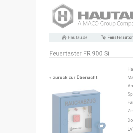
Navigation
Hautau.de
Fensterauto
überspringen
Feuertaster FR 900 Si
Ha
«
zurück zur Übersicht
Ma
An
Sp
Fa
Ze
Do
LV