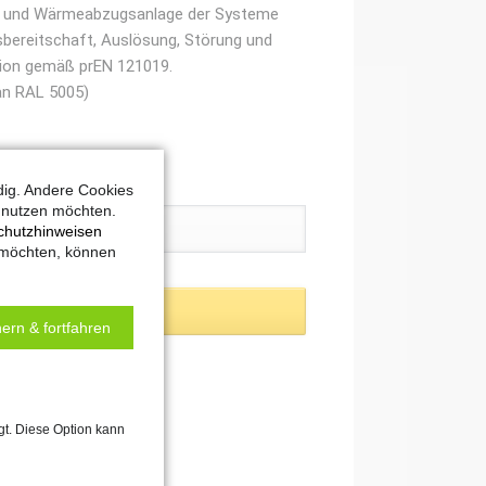
h- und Wärmeabzugsanlage der Systeme
bereitschaft, Auslösung, Störung und
tion gemäß prEN 121019.
an RAL 5005)
dig. Andere Cookies
t nutzen möchten.
chutzhinweisen
 möchten, können
ern & fortfahren
gt. Diese Option kann