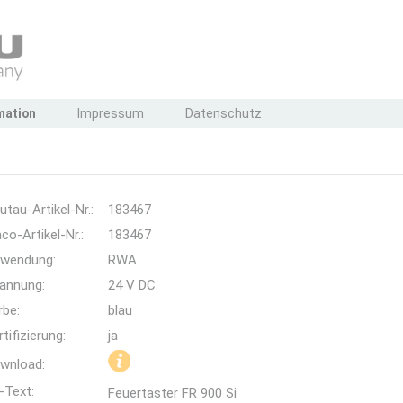
mation
Impressum
Datenschutz
utau-Artikel-Nr.:
183467
co-Artikel-Nr.:
183467
wendung:
RWA
annung:
24 V DC
rbe:
blau
rtifizierung:
ja
wnload:
-Text:
Feuertaster FR 900 Si