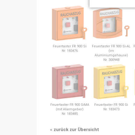
Feuertaster FR 900 Si
Feuertaster FR 900 Si-AL
Nr. 183476
(im
Aluminiumgehäuse)
Nr. 300948
Feuertaster FR 900 SiMA
Feuertaster FR 900 Si
(mit Alarmgeber)
Nr. 183473
Nr. 183485
«
zurück zur Übersicht