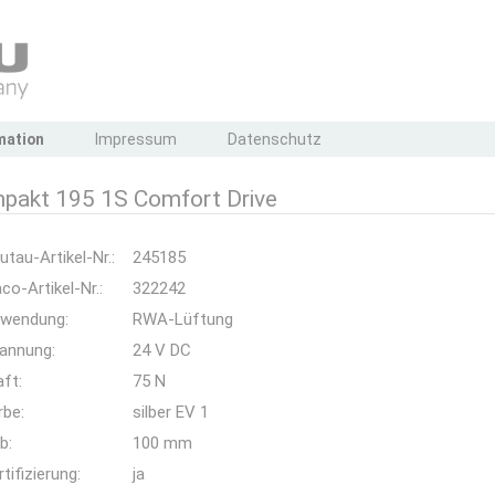
mation
Impressum
Datenschutz
pakt 195 1S Comfort Drive
utau-Artikel-Nr.:
245185
co-Artikel-Nr.:
322242
wendung:
RWA-Lüftung
annung:
24 V DC
aft:
75 N
rbe:
silber EV 1
b:
100 mm
rtifizierung:
ja