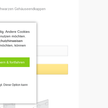
 schwarzen Gehäuseendkappen
dig. Andere Cookies
t nutzen möchten.
chutzhinweisen
 möchten, können
ern & fortfahren
gt. Diese Option kann