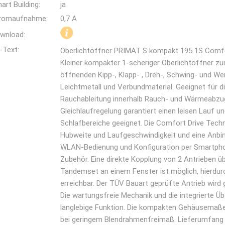
art Building:
ja
romaufnahme:
0,7 A
wnload:
-Text:
Oberlichtöffner PRIMAT S kompakt 195 1S Comfo
Kleiner kompakter 1-scheriger Oberlichtöffner z
öffnenden Kipp-, Klapp- , Dreh-, Schwing- und We
Leichtmetall und Verbundmaterial. Geeignet für di
Rauchableitung innerhalb Rauch- und Wärmeabzug
Gleichlaufregelung garantiert einen leisen Lauf 
Schlafbereiche geeignet. Die Comfort Drive Tech
Hubweite und Laufgeschwindigkeit und eine Anb
WLAN-Bedienung und Konfiguration per Smartph
Zubehör. Eine direkte Kopplung von 2 Antrieben ü
Tandemset an einem Fenster ist möglich, hierdurch
erreichbar. Der TÜV Bauart geprüfte Antrieb wird
Die wartungsfreie Mechanik und die integrierte Ü
langlebige Funktion. Die kompakten Gehäusemaß
bei geringem Blendrahmenfreimaß. Lieferumfang i