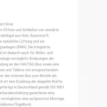
rt Drive
um Öffnen und Schließen von einwärts
ndeflügel aus Holz, Kunststoff,
e natürliche Lüftung und zur
sanlagen (RWA). Die integrierte
und ist dadurch auch für Wohn- und
nologie ermöglicht Änderungen der
indung an den HAUTAU-Bus sowie eine
one und Tablets mit entsprechendem
ber den internen Bus zum Betrieb als
 ist eine Erzielung der doppelte Kräfte
 gefertigt in Deutschland gemäß ISO 9001.
berlastabschaltung garantieren eine
e ermöglichen eine aufgesetzte Montage
nklusive Flügelbock.