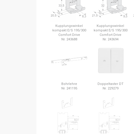
Kupplungswinkel
Kupplungswinkel
kompakt E/S 195/300
kompakt E/S 195/300
Comfort Drive
Comfort Drive
Nr. 243688
Nr. 243694
Bohrlehre
Doppeltaster DT
Nr. 241195
Nr. 229279