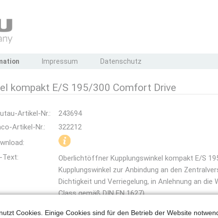
mation
Impressum
Datenschutz
kel kompakt E/S 195/300 Comfort Drive
utau-Artikel-Nr.:
243694
co-Artikel-Nr.:
322212
wnload:
-Text:
Oberlichtöffner Kupplungswinkel kompakt E/S 19
Kupplungswinkel zur Anbindung an den Zentralvers
Dichtigkeit und Verriegelung, in Anlehnung an di
Class gemäß DIN EN 1627)
Für Rollen- oder Pilzzapfen bis Durchmesser 8,
utzt Cookies. Einige Cookies sind für den Betrieb der Website notwen
von 32 mm und Aufnahmeöffnung von 22 mm