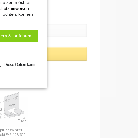
t nutzen möchten.
chutzhinweisen
 möchten, können
ern & fortfahren
gt. Diese Option kann
plungswinkel
kt E/S 195/300