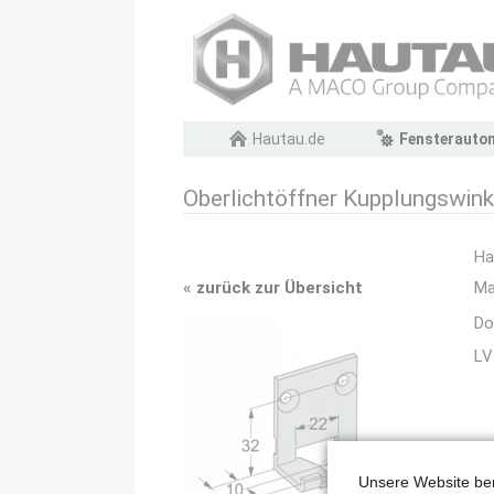
Navigation
Hautau.de
Fensterauto
überspringen
Oberlichtöffner Kupplungswin
Ha
«
zurück zur Übersicht
Ma
Do
LV
Unsere Website ben