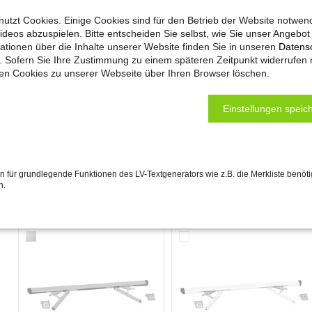
utzt Cookies. Einige Cookies sind für den Betrieb der Website notwen
ideos abzuspielen. Bitte entscheiden Sie selbst, wie Sie unser Angebo
ationen über die Inhalte unserer Website finden Sie in unseren
Datens
. Sofern Sie Ihre Zustimmung zu einem späteren Zeitpunkt widerrufen
ten Cookies zu unserer Webseite über Ihren Browser löschen.
Einstellungen speich
Oberlichtöffner
Oberlichtöffner
PRIMAT S kompakt 195 1S
PRIMAT S kompakt 195 1S
Comfort Drive
Comfort Drive
 für grundlegende Funktionen des LV-Textgenerators wie z.B. die Merkliste benöti
24 V DC
24 V DC
n.
75 N, Hub 190 mm
75 N, Hub 190 mm
Details
Details