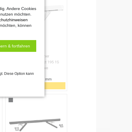
dig. Andere Cookies
t nutzen möchten.
chutzhinweisen
 möchten, können
ern & fortfahren
Oberlichtöffner
PRIMAT S kompakt 195 1S
Comfort Drive
gt. Diese Option kann
24 V DC
75 N, Hub 190 mm
Details