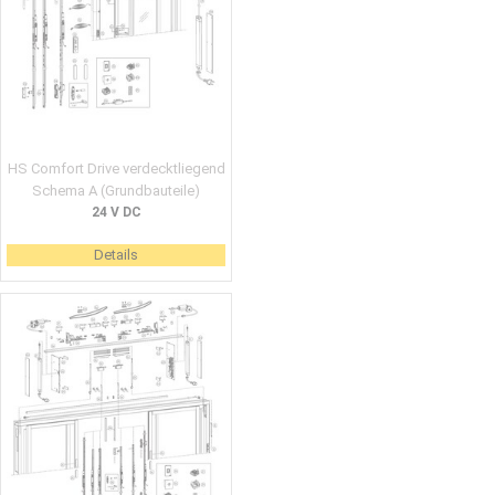
HS Comfort Drive verdecktliegend
Schema A (Grundbauteile)
24 V DC
Details