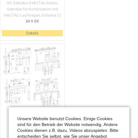
HS Getriebe (HAUTAU Inviso-
Getriebe für Kombination mit
HAUTAU Laufwagen Schema C)
24 V DC
Details
HS Comfort Drive
Unsere Website benutzt Cookies. Einige Cookies
(Notentriegelung)
sind für den Betrieb der Website notwendig. Andere
24 V DC
Cookies dienen z.B. dazu, Videos abzuspielen. Bitte
entscheiden Sie selbst, wie Sie unser Angebot