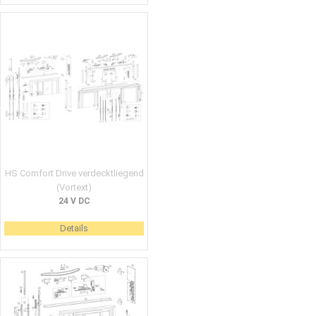
HS Comfort Drive verdecktliegend
(Vortext)
24 V DC
Details