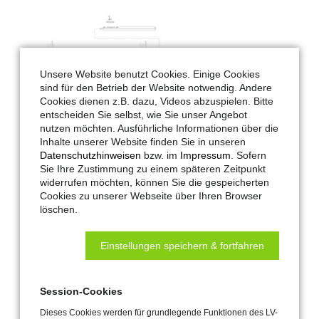
Unsere Website benutzt Cookies. Einige Cookies
sind für den Betrieb der Website notwendig. Andere
Cookies dienen z.B. dazu, Videos abzuspielen. Bitte
entscheiden Sie selbst, wie Sie unser Angebot
nutzen möchten. Ausführliche Informationen über die
Inhalte unserer Website finden Sie in unseren
Datenschutzhinweisen
bzw. im
Impressum
. Sofern
Hautau-Artikel-Nr.:
485285
Sie Ihre Zustimmung zu einem späteren Zeitpunkt
Maco-Artikel-Nr.:
485285
widerrufen möchten, können Sie die gespeicherten
Cookies zu unserer Webseite über Ihren Browser
Anwendung:
Lüftung
löschen.
Spannung:
24 V DC
Farbe:
silber EV 1
Einstellungen speichern & fortfahren
Download:
LV-Text:
HS-Hebegetriebeschloss mit
Session-Cookies
Hubantrieb Comfort Drive, Gr. 210,
Dieses Cookies werden für grundlegende Funktionen des LV-
D27,5, 440kg