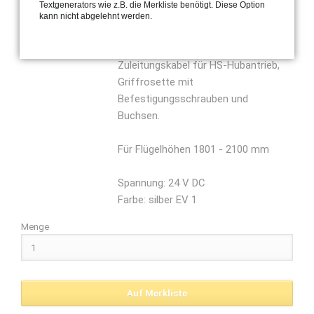
Textgenerators wie z.B. die Merkliste benötigt. Diese Option
Hubantrieb nur in Kombination mit
kann nicht abgelehnt werden.
HAUTAU Laufwagen! Hubantrieb mit
Kontaktübergabe, Stromübergabe,
Zuleitungskabel für HS-Hubantrieb,
Griffrosette mit
Befestigungsschrauben und
Buchsen.
Für Flügelhöhen 1801 - 2100 mm
Spannung: 24 V DC
Farbe: silber EV 1
Menge