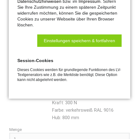
Datenschutzhinweisen
bzw. im
Impressum
. Sofern
Steckverbinder zum einfachen
Sie Ihre Zustimmung zu einem späteren Zeitpunkt
widerrufen möchten, können Sie die gespeicherten
Anschließen mehrerer Antriebe.
Cookies zu unserer Webseite über Ihren Browser
Einfache Grundkonfiguration direkt
löschen.
am Antrieb. Ausstellweite 21 bis 800
mm, einstellbar. ZU-Meldung,
Einstellungen speichern & fortfahren
potenzialfreier Kontakt integriert.
Dichtschluss-Entlastung, einstellbar.
Hinweis: Anschlusskabel nicht im
Session-Cookies
Lieferumfang enthalten, siehe
Dieses Cookies werden für grundlegende Funktionen des LV-
Zubehörartikel.
Textgenerators wie z.B. die Merkliste benötigt. Diese Option
kann nicht abgelehnt werden.
Spannung: 24 V DC
Kraft: 300 N
Farbe: verkehrsweiß RAL 9016
Hub: 800 mm
Menge