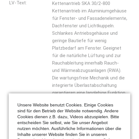
LV-Text:
Kettenantrieb SKA 30/2-800
Kettenantrieb im Aluminiumgehäuse
für Fenster- und Fassadenelemente,
Dachfenster und Lichtkuppeln.
Schlankes Antriebsgehäuse und
geringe Bautiefe für wenig
Platzbedarf am Fenster. Geeignet
für die natürliche Lüftung und zur
Rauchableitung innerhalb Rauch-
und Wärmeabzugsanlagen (RWA).
Die wartungsfreie Mechanik und die
integrierte Überlastabschaltung
garantieren eine langlebige Funktion.
Lieferumfang ohne Flügelbock.
Unsere Website benutzt Cookies. Einige Cookies
Einfache Montage durch
sind für den Betrieb der Website notwendig. Andere
Klickbefestigung mit schlanken
Cookies dienen z.B. dazu, Videos abzuspielen. Bitte
Konsolen sowohl am Rahmen als
entscheiden Sie selbst, wie Sie unser Angebot
nutzen möchten. Ausführliche Informationen über die
auch am Flügel. Beidseitige
Inhalte unserer Website finden Sie in unseren
Anschlussmöglichkeit mit