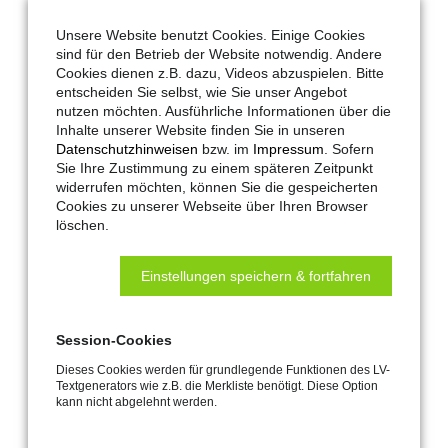
Unsere Website benutzt Cookies. Einige Cookies
sind für den Betrieb der Website notwendig. Andere
Cookies dienen z.B. dazu, Videos abzuspielen. Bitte
entscheiden Sie selbst, wie Sie unser Angebot
nutzen möchten. Ausführliche Informationen über die
Inhalte unserer Website finden Sie in unseren
Datenschutzhinweisen
bzw. im
Impressum
. Sofern
Sie Ihre Zustimmung zu einem späteren Zeitpunkt
widerrufen möchten, können Sie die gespeicherten
Hautau-Artikel-Nr.:
306360
Cookies zu unserer Webseite über Ihren Browser
löschen.
Maco-Artikel-Nr.:
306360
Farbe:
weißaluminium RAL 9006
Einstellungen speichern & fortfahren
LV-Text:
Kippkonsole lang SKA/EKA 30
Kippkonsole mit verlängertem
Schenkel für niedrige Kippflügel und
Session-Cookies
große Öffnungsweiten, zur
Dieses Cookies werden für grundlegende Funktionen des LV-
schwenkbaren Montage des
Textgenerators wie z.B. die Merkliste benötigt. Diese Option
Antriebs. Inkl. Flügelbock und
kann nicht abgelehnt werden.
Unterfütterung für den Flügelbock.