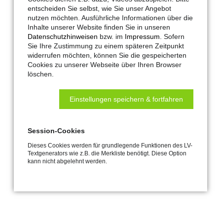
entscheiden Sie selbst, wie Sie unser Angebot
nutzen möchten. Ausführliche Informationen über die
Inhalte unserer Website finden Sie in unseren
Datenschutzhinweisen
bzw. im
Impressum
. Sofern
Sie Ihre Zustimmung zu einem späteren Zeitpunkt
widerrufen möchten, können Sie die gespeicherten
Cookies zu unserer Webseite über Ihren Browser
löschen.
Einstellungen speichern & fortfahren
Hautau-Artikel-Nr.:
305882
Maco-Artikel-Nr.:
305882
Session-Cookies
LV-Text:
Service-/Inbetriebnahme-Schalter
Dieses Cookies werden für grundlegende Funktionen des LV-
HS Comfort Drive
Textgenerators wie z.B. die Merkliste benötigt. Diese Option
Service-/Inbetriebnahme-Schalter
kann nicht abgelehnt werden.
für HS Comfort Drive