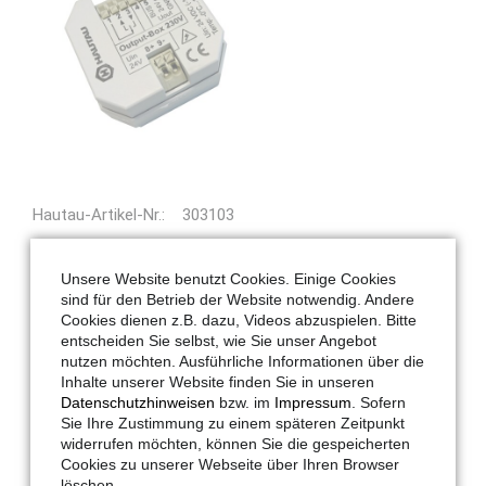
Hautau-Artikel-Nr.:
303103
Maco-Artikel-Nr.:
303103
Anwendung:
Lüftung
Unsere Website benutzt Cookies. Einige Cookies
sind für den Betrieb der Website notwendig. Andere
Spannung:
230 V AC
Cookies dienen z.B. dazu, Videos abzuspielen. Bitte
Farbe:
grau
entscheiden Sie selbst, wie Sie unser Angebot
nutzen möchten. Ausführliche Informationen über die
Smart Building:
ja
Inhalte unserer Website finden Sie in unseren
Download:
Datenschutzhinweisen
bzw. im
Impressum
. Sofern
Sie Ihre Zustimmung zu einem späteren Zeitpunkt
LV-Text:
Output-Box 230V
widerrufen möchten, können Sie die gespeicherten
Output-Box zur Ansteuerung von
Cookies zu unserer Webseite über Ihren Browser
löschen.