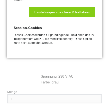
230 V Antrieben in Verbindung mit
der HAUTAU WLAN-Box. Die Output-
Box ermöglicht die Einbindung von
Einstellungen speichern & fortfahren
Standardantrieben in das HAUTAU
Netzwerk zur bequemen Bedienung
Session-Cookies
per Smartphone und Tablet.
Dieses Cookies werden für grundlegende Funktionen des LV-
Versorgungsspannung 24 V DC (-10
Textgenerators wie z.B. die Merkliste benötigt. Diese Option
% / + 30 %) Relaisausgang
kann nicht abgelehnt werden.
(potentialfrei) Kontaktbelastung 230
V AC / 1 A (je Kontakt)
Spannung: 230 V AC
Farbe: grau
Menge