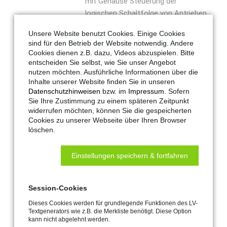
mit Gehäuse Steuerung der
logischen Schaltfolge von Antrieben
und Verriegelungsantrieben mit
Unsere Website benutzt Cookies. Einige Cookies
Gehäuse. Anschlussmöglichkeiten
sind für den Betrieb der Website notwendig. Andere
Antriebe und Zusatzverriegelungen
Cookies dienen z.B. dazu, Videos abzuspielen. Bitte
(mit und ohne Lastabschaltung) bis
entscheiden Sie selbst, wie Sie unser Angebot
nutzen möchten. Ausführliche Informationen über die
2 A pro Kanal mit
Inhalte unserer Website finden Sie in unseren
Leitungsüberwachung.
Datenschutzhinweisen
bzw. im
Impressum
. Sofern
Anwendungsbereich Die Steuerung
Sie Ihre Zustimmung zu einem späteren Zeitpunkt
ermöglicht: - den Betrieb von max. 2
widerrufen möchten, können Sie die gespeicherten
Cookies zu unserer Webseite über Ihren Browser
Antrieben im Tandembetrieb, - den
löschen.
Betrieb von max. 2 Antrieben und
einem Verriegelungsantrieb als
Einstellungen speichern & fortfahren
Folge-Tandemsteuerung, - den
Betrieb von max. 2 Antrieben und
einem Verriegelungsantrieb als
Session-Cookies
Folgesteuerung, - den Betrieb von
Dieses Cookies werden für grundlegende Funktionen des LV-
einem Antrieb und max. 2
Textgenerators wie z.B. die Merkliste benötigt. Diese Option
Verriegelungsantrieben als Folge mit
kann nicht abgelehnt werden.