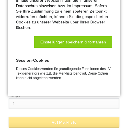
Inhalte unserer Website finden Sie in unseren
500-300
Datenschutzhinweisen
bzw. im
Impressum
. Sofern
230 V Spindelantrieb für die
Sie Ihre Zustimmung zu einem späteren Zeitpunkt
natürliche Lüftung. Zum Öffnen und
widerrufen möchten, können Sie die gespeicherten
Cookies zu unserer Webseite über Ihren Browser
Schließen von Dachfenstern,
löschen.
Dachkuppeln. Lieferung inklusive
fest montierter Anschlussleitung
Einstellungen speichern & fortfahren
Session-Cookies
Spannung: 230 V AC
Dieses Cookies werden für grundlegende Funktionen des LV-
Kraft: 500 N
Textgenerators wie z.B. die Merkliste benötigt. Diese Option
Farbe: weiß
kann nicht abgelehnt werden.
Hub: 300 mm
Menge