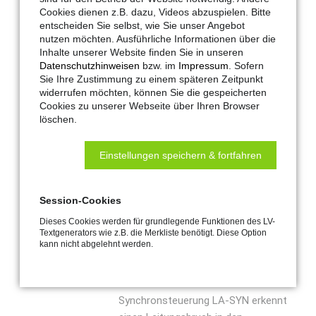
Cookies dienen z.B. dazu, Videos abzuspielen. Bitte
Spindelantrieben, Typ SA SYN. Die
entscheiden Sie selbst, wie Sie unser Angebot
Schaltschwellen für die
nutzen möchten. Ausführliche Informationen über die
Lastabschaltung sind in Schritten
Inhalte unserer Website finden Sie in unseren
einstellbar. Steigt der Strom eines
Datenschutzhinweisen
bzw. im
Impressum
. Sofern
Sie Ihre Zustimmung zu einem späteren Zeitpunkt
Spindelantriebes über die
widerrufen möchten, können Sie die gespeicherten
eingestellte Schwelle an, werden
Cookies zu unserer Webseite über Ihren Browser
beim Öffnungsvorgang beide
löschen.
Antriebe sofort abgeschaltet.
Dadurch wird eine mögliche
Einstellungen speichern & fortfahren
Beschädigung vom
Öffnungselement verhindert. Steigt
der Strom eines Spindelantriebes
Session-Cookies
über die eingestellte Schwelle an,
Dieses Cookies werden für grundlegende Funktionen des LV-
wird beim Schließvorgang dieser
Textgenerators wie z.B. die Merkliste benötigt. Diese Option
kann nicht abgelehnt werden.
Antrieb abgeschaltet. Der zweite
Antrieb schaltet spätestens nach 3
s Nachlaufzeit ab. Die
Synchronsteuerung LA-SYN erkennt