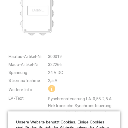
Hautau-Artikel-Nr.:
300019
Maco-Artikel-Nr.:
322266
Spannung:
24 V DC
Stromaufnahme:
2,5 A
Weitere Info:
LV-Text:
Synchronsteuerung LA-0,55-2,5 A
Elektronische Synchronsteuerung
für einen Gleichlaufbetrieb und
Überwachung der Stromaufnahme
Unsere Website benutzt Cookies. Einige Cookies
des Synchronpaares von HAUTAU
sind für den Betrieb der Website notwendig. Andere