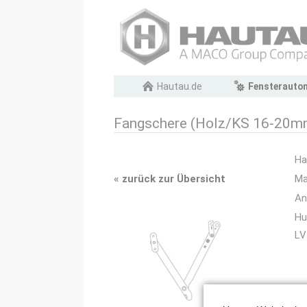
Navigation
Hautau.de
Fensterauto
überspringen
Fangschere (Holz/KS 16-20m
Ha
«
zurück zur Übersicht
Ma
An
Hu
LV