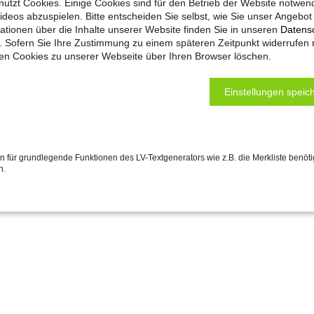
utzt Cookies. Einige Cookies sind für den Betrieb der Website notwen
Fangschere, 2x Anschraubplatte
ideos abzuspielen. Bitte entscheiden Sie selbst, wie Sie unser Angebo
ationen über die Inhalte unserer Website finden Sie in unseren
Datens
. Sofern Sie Ihre Zustimmung zu einem späteren Zeitpunkt widerrufen
ten Cookies zu unserer Webseite über Ihren Browser löschen.
Hub: 300 mm
Einstellungen speich
 für grundlegende Funktionen des LV-Textgenerators wie z.B. die Merkliste benöti
n.