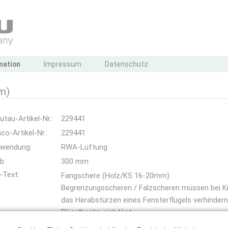
mation
Impressum
Datenschutz
m)
utau-Artikel-Nr.:
229441
co-Artikel-Nr.:
229441
wendung:
RWA-Lüftung
b:
300 mm
-Text:
Fangschere (Holz/KS 16-20mm)
Begrenzungsscheren / Falzscheren müssen bei Kip
das Herabstürzen eines Fensterflügels verhindern,
Flügelbocks sich löst.
Für Holz- oder Kunststofffenster mit einer Falz