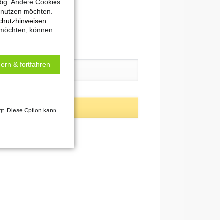
dig. Andere Cookies
t nutzen möchten.
chutzhinweisen
 möchten, können
ern & fortfahren
gt. Diese Option kann