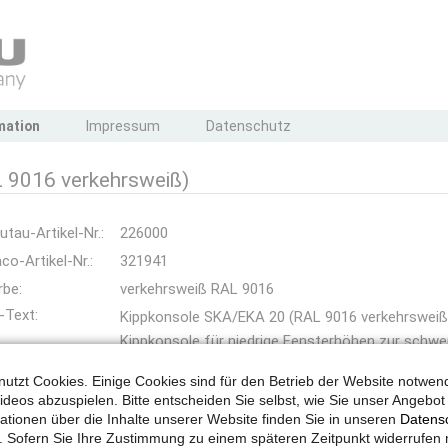
mation
Impressum
Datenschutz
 9016 verkehrsweiß)
utau-Artikel-Nr.:
226000
co-Artikel-Nr.:
321941
rbe:
verkehrsweiß RAL 9016
-Text:
Kippkonsole SKA/EKA 20 (RAL 9016 verkehrsweiß
Kippkonsole für niedrige Fensterhöhen zur schw
Unterfütterung für den Flügelbock.
utzt Cookies. Einige Cookies sind für den Betrieb der Website notwen
Farbe in RAL 9016 (verkehrsweiß)
ideos abzuspielen. Bitte entscheiden Sie selbst, wie Sie unser Angebo
ationen über die Inhalte unserer Website finden Sie in unseren
Datens
. Sofern Sie Ihre Zustimmung zu einem späteren Zeitpunkt widerrufen