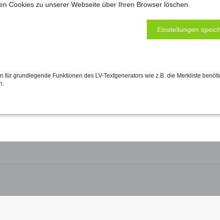
ten Cookies zu unserer Webseite über Ihren Browser löschen.
Farbe: verkehrsweiß RAL 9016
Einstellungen speich
 für grundlegende Funktionen des LV-Textgenerators wie z.B. die Merkliste benöti
n.