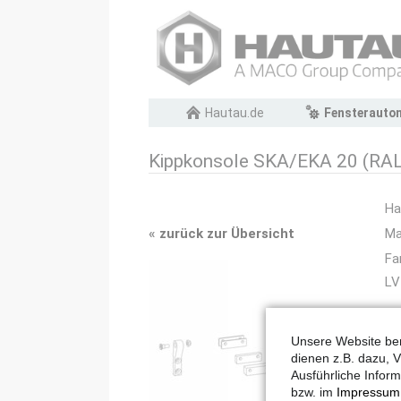
Navigation
Hautau.de
Fensterauto
überspringen
Kippkonsole SKA/EKA 20 (RAL
Ha
«
zurück zur Übersicht
Ma
Fa
LV
Unsere Website ben
dienen z.B. dazu, V
Ausführliche Inform
bzw. im
Impressum