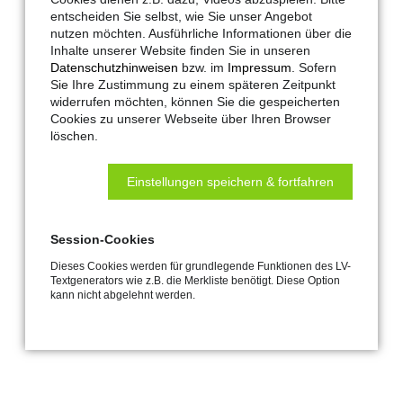
entscheiden Sie selbst, wie Sie unser Angebot
nutzen möchten. Ausführliche Informationen über die
Inhalte unserer Website finden Sie in unseren
Datenschutzhinweisen
bzw. im
Impressum
. Sofern
Sie Ihre Zustimmung zu einem späteren Zeitpunkt
widerrufen möchten, können Sie die gespeicherten
Cookies zu unserer Webseite über Ihren Browser
löschen.
Hautau-Artikel-Nr.:
206740
Einstellungen speichern & fortfahren
Maco-Artikel-Nr.:
321714
LV-Text:
Unterfütterung SKA/EKA
Session-Cookies
Zusätzliche Unterfütterung für den
Dieses Cookies werden für grundlegende Funktionen des LV-
Flügelbock bei der Rahmenmontage
Textgenerators wie z.B. die Merkliste benötigt. Diese Option
und einem Flügelüberschlag größer
kann nicht abgelehnt werden.
als 18 mm.