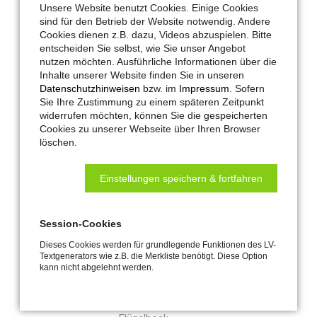
Unsere Website benutzt Cookies. Einige Cookies
sind für den Betrieb der Website notwendig. Andere
Cookies dienen z.B. dazu, Videos abzuspielen. Bitte
entscheiden Sie selbst, wie Sie unser Angebot
nutzen möchten. Ausführliche Informationen über die
Inhalte unserer Website finden Sie in unseren
Datenschutzhinweisen
bzw. im
Impressum
. Sofern
Sie Ihre Zustimmung zu einem späteren Zeitpunkt
widerrufen möchten, können Sie die gespeicherten
Cookies zu unserer Webseite über Ihren Browser
Hautau-Artikel-Nr.:
204463
löschen.
Maco-Artikel-Nr.:
321666
Einstellungen speichern & fortfahren
Farbe:
verkehrsweiß RAL 9016
LV-Text:
Kippkonsole KF0/15 SKA/EKA 30
Konsole für die Flügelmontage an
Session-Cookies
Kipp- und Drehfenstern einwärts
Dieses Cookies werden für grundlegende Funktionen des LV-
und Klappfenstern auswärts mit
Textgenerators wie z.B. die Merkliste benötigt. Diese Option
einem Flügelüberschlag von 0-7 mm
kann nicht abgelehnt werden.
oder 15-25 mm inklusive Flügelbock
und Unterfütterung für den