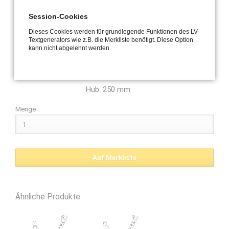
Flügelbocks sich löst.
Für Holz- oder Kunststofffenster
Session-Cookies
mit einer Falzluft 12-16mm
Dieses Cookies werden für grundlegende Funktionen des LV-
Lieferumfang: 2x Fangschere, 2x
Textgenerators wie z.B. die Merkliste benötigt. Diese Option
kann nicht abgelehnt werden.
Anschraubplatte
Hub: 250 mm
Menge
Ähnliche Produkte