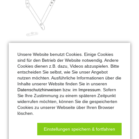
Unsere Website benutzt Cookies. Einige Cookies
sind für den Betrieb der Website notwendig. Andere
Hautau-Artikel-Nr.:
190510
Cookies dienen z.B. dazu, Videos abzuspielen. Bitte
Maco-Artikel-Nr.:
190510
entscheiden Sie selbst, wie Sie unser Angebot
nutzen möchten. Ausführliche Informationen über die
Anwendung:
RWA-Lüftung
Inhalte unserer Website finden Sie in unseren
Hub:
250 mm
Datenschutzhinweisen
bzw. im
Impressum
. Sofern
LV-Text:
Sie Ihre Zustimmung zu einem späteren Zeitpunkt
Fangschere (Holz/KS 12-16mm)
widerrufen möchten, können Sie die gespeicherten
Begrenzungsscheren / Falzscheren
Cookies zu unserer Webseite über Ihren Browser
müssen bei Kippflügeln eingebaut
löschen.
werden. Sie sollen das Herabstürzen
eines Fensterflügels verhindern, falls
Einstellungen speichern & fortfahren
z.B. die Verschraubung eines