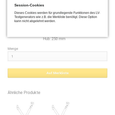
Flügelbocks sich löst.
Session-Cookies
Für Aluminiumfenster mit einer
Dieses Cookies werden für grundlegende Funktionen des LV-
Falzluft 10-12mm Lieferumfang: 1x
Textgenerators wie z.B. die Merkliste benötigt. Diese Option
Fangschere (ohne Klemmplatte)
kann nicht abgelehnt werden.
Hub: 250 mm
Menge
Ähnliche Produkte