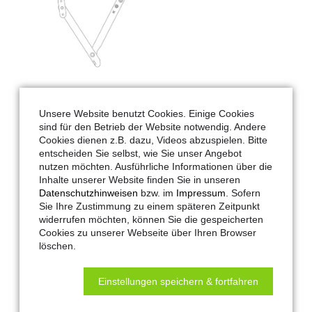
Unsere Website benutzt Cookies. Einige Cookies
sind für den Betrieb der Website notwendig. Andere
Hautau-Artikel-Nr.:
185928
Cookies dienen z.B. dazu, Videos abzuspielen. Bitte
entscheiden Sie selbst, wie Sie unser Angebot
Maco-Artikel-Nr.:
185928
nutzen möchten. Ausführliche Informationen über die
Anwendung:
RWA-Lüftung
Inhalte unserer Website finden Sie in unseren
Datenschutzhinweisen
bzw. im
Impressum
. Sofern
Hub:
250 mm
Sie Ihre Zustimmung zu einem späteren Zeitpunkt
LV-Text:
Fangschere Alu rechts (10-12mm)
widerrufen möchten, können Sie die gespeicherten
Begrenzungsscheren / Falzscheren
Cookies zu unserer Webseite über Ihren Browser
löschen.
müssen bei Kippflügeln eingebaut
werden. Sie sollen das Herabstürzen
Einstellungen speichern & fortfahren
eines Fensterflügels verhindern, falls
z.B. die Verschraubung eines