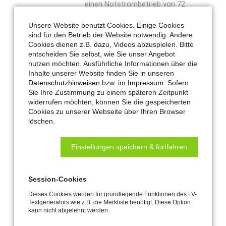
einen Notstrombetrieb von 72
Stunden. Aufbau und Funktion
Unsere Website benutzt Cookies. Einige Cookies
gemäß den Normen prEN 12101-9
sind für den Betrieb der Website notwendig. Andere
für die Steuereinrichtung und EN
Cookies dienen z.B. dazu, Videos abzuspielen. Bitte
12101-10 für die Energieversorgung.
entscheiden Sie selbst, wie Sie unser Angebot
nutzen möchten. Ausführliche Informationen über die
Aufbau in 3 Brandgruppen und 3
Inhalte unserer Website finden Sie in unseren
Lüftungsgruppen. Nicht geeignet für
Datenschutzhinweisen
bzw. im
Impressum
. Sofern
Rauch- und Wärmeabzugsanlagen
Sie Ihre Zustimmung zu einem späteren Zeitpunkt
gemäß Industriebaurichtlinie,
widerrufen möchten, können Sie die gespeicherten
Cookies zu unserer Webseite über Ihren Browser
Versammlungsstättenverordnung
löschen.
o.ä. mit baurechtlich geforderten
Natürlichen Rauch- und
Einstellungen speichern & fortfahren
Wärmeabzugsgeräten (NRWG) nach
EN 12101-2.
Session-Cookies
Spannung: 24 V DC
Dieses Cookies werden für grundlegende Funktionen des LV-
Textgenerators wie z.B. die Merkliste benötigt. Diese Option
Menge
kann nicht abgelehnt werden.