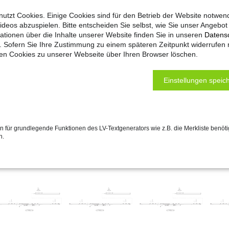
setzen.
utzt Cookies. Einige Cookies sind für den Betrieb der Website notwen
Hinweis: Der Artikel 105 (Getriebe HAUTAU) lässt s
ideos abzuspielen. Bitte entscheiden Sie selbst, wie Sie unser Angebo
ationen über die Inhalte unserer Website finden Sie in unseren
Datens
. Sofern Sie Ihre Zustimmung zu einem späteren Zeitpunkt widerrufen
Spannung: 24 V DC
ten Cookies zu unserer Webseite über Ihren Browser löschen.
Einstellungen speich
 für grundlegende Funktionen des LV-Textgenerators wie z.B. die Merkliste benöti
n.